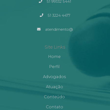
51 99332 5441
51 3224 4477
atendimento@
Site Links
Home
Perfil
Advogados
Atuação
Conteúdo
Contato