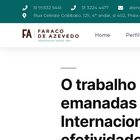
51 99332 5441
51 3224 4477
aten
Rua Celeste Gobbato, 129, 4° andar, sl 402, Praia
Home
Perfil
O trabalho 
emanadas 
Internacion
efetividad