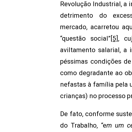
Revolução Industrial, a 
detrimento do exces
mercado, acarretou aq
“questão social”
[5]
, cu
aviltamento salarial, a
péssimas condições de 
como degradante ao ob
nefastas à família pela 
crianças) no processo p
De fato, conforme suste
do Trabalho, “e
m um ce