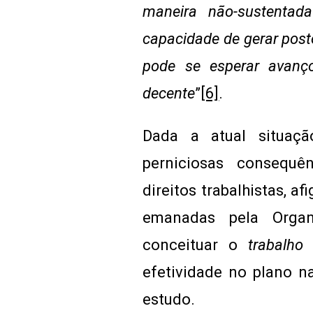
maneira não-sustenta
capacidade de gerar posto
pode se esperar avanço
decente
”
[6]
.
Dada a atual situaç
perniciosas consequê
direitos trabalhistas, af
emanadas pela Organi
conceituar o
trabalho
efetividade no plano n
estudo.