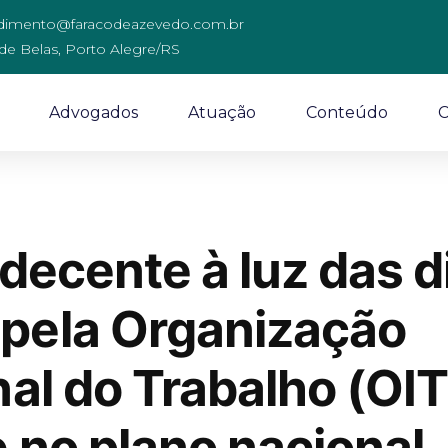
dimento@faracodeazevedo.com.br
 de Belas, Porto Alegre/RS
Advogados
Atuação
Conteúdo
C
decente à luz das d
pela Organização
al do Trabalho (OIT
e no plano nacional