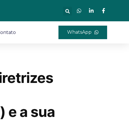
WhatsApp
ontato
iretrizes
) e a sua