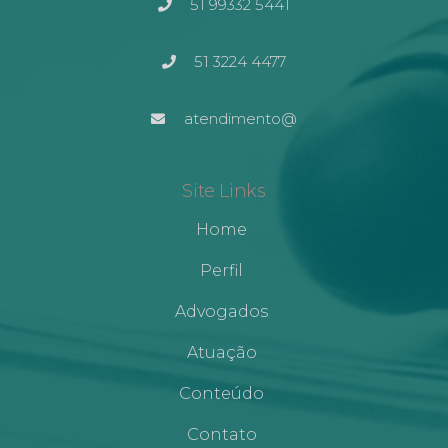
51 99332 5441
51 3224 4477
atendimento@
Site Links
Home
Perfil
Advogados
Atuação
Conteúdo
Contato