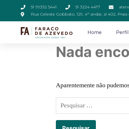
51 99332 5441
51 3224 4477
aten
Rua Celeste Gobbato, 129, 4° andar, sl 402, Praia
Home
Perfil
Nada enco
Aparentemente não pudemos e