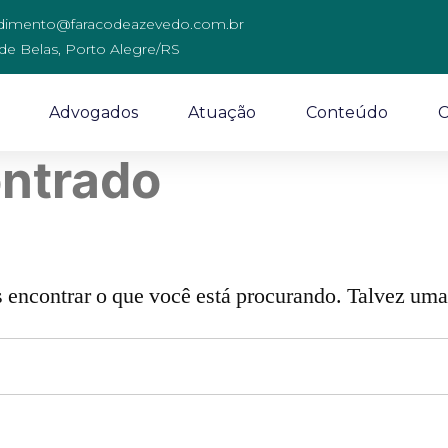
dimento@faracodeazevedo.com.br
 de Belas, Porto Alegre/RS
Advogados
Atuação
Conteúdo
C
ntrado
ncontrar o que você está procurando. Talvez uma