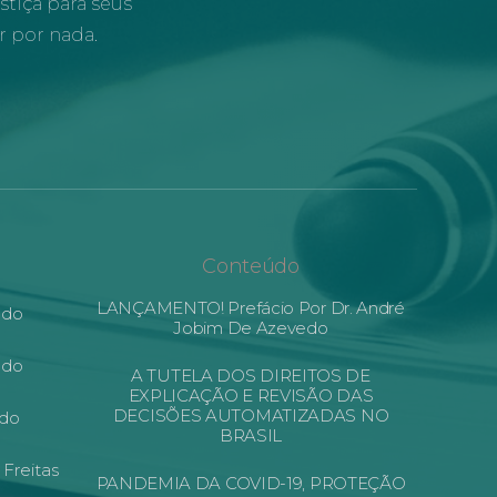
stiça para seus
r por nada.
Conteúdo
LANÇAMENTO! Prefácio Por Dr. André
edo
Jobim De Azevedo
edo
A TUTELA DOS DIREITOS DE
EXPLICAÇÃO E REVISÃO DAS
DECISÕES AUTOMATIZADAS NO
edo
BRASIL
 Freitas
PANDEMIA DA COVID-19, PROTEÇÃO