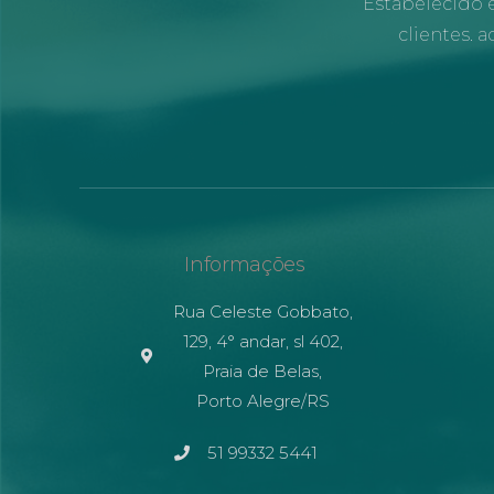
Estabelecido e
clientes. 
Informações
Rua Celeste Gobbato,
129, 4° andar, sl 402,
Praia de Belas,
Porto Alegre/RS
51 99332 5441