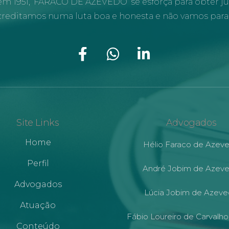
m 1951, ‘FARACO DE AZEVEDO’ se esforça para obter ju
acreditamos numa luta boa e honesta e não vamos para
Site Links
Advogados
Home
Hélio Faraco de Azev
Perfil
André Jobim de Azev
Advogados
Lúcia Jobim de Azev
Atuação
Fábio Loureiro de Carvalho
Conteúdo