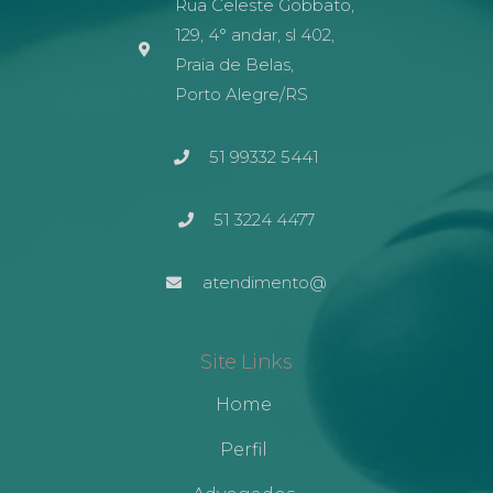
Rua Celeste Gobbato,
129, 4° andar, sl 402,
Praia de Belas,
Porto Alegre/RS
51 99332 5441
51 3224 4477
atendimento@
Site Links
Home
Perfil