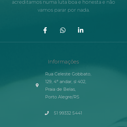
acreditamos numa luta boa e honesta e não
vamos parar por nada.
Informações
Rua Celeste Gobbato,
129, 4° andar, sl 402,
Praia de Belas,
Porto Alegre/RS
51 99332 5441