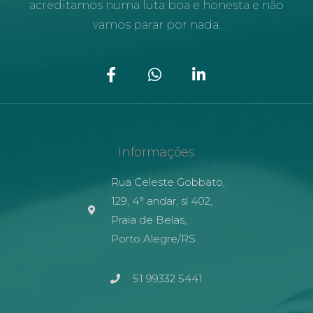
acreditamos numa luta boa e honesta e não
vamos parar por nada.
Informações
Rua Celeste Gobbato,
129, 4° andar, sl 402,
Praia de Belas,
Porto Alegre/RS
51 99332 5441